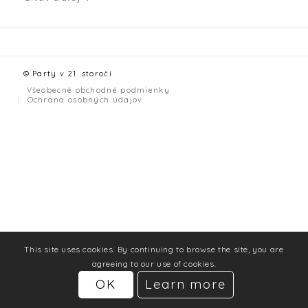
© Party v 21. storočí
Všeobecné obchodné podmienky
Ochrana osobných údajov
This site uses cookies. By continuing to browse the site, you are
agreeing to our use of cookies.
OK
Learn more