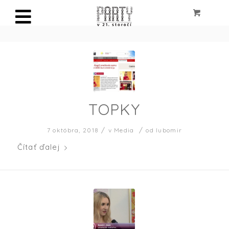
TOPKY
/
/
7 októbra, 2018
v
Media
od
lubomir
Čítať ďalej