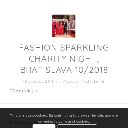
FASHION SPARKLING
CHARITY NIGHT,
BRATISLAVA 10/2018
/
/
10 októbra, 2018
v
Výstava
od
lubomir
Čítať ďalej
This site uses cookies. By continuing to browse the site, you are
agreeing to our use of cookies.
© Party v 21. storočí