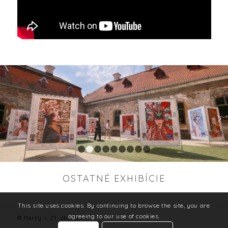
Ďalej
1
2
3
4
5
6
7
8
9
OSTATNÉ EXHIBÍCIE
This site uses cookies. By continuing to browse the site, you are
agreeing to our use of cookies.
© Party v 21. storočí