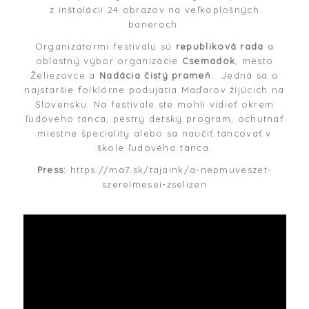
z inštalácii 24 obrazov na veľkoplošných
baneroch.
Organizátormi festivalu sú
republiková rada
a
oblastný výbor organizácie
Csemadok
, mesto
Želiezovce a
Nadácia čistý prameň
. Jedná sa o
najstaršie folklórne podujatia Maďarov žijúcich na
Slovensku. Na festivale ste mohli vidieť okrem
ľudového tanca, pestrý detský program, ochutnať
miestne špeciality alebo sa naučiť tancovať v
škole ľudového tanca.
Press:
https://ma7.sk/tajaink/a-nepmuveszet-
szerelmesei-zselizen