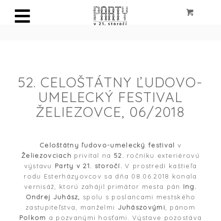
52. CELOŠTÁTNY ĽUDOVO-
UMELECKÝ FESTIVAL
ŽELIEZOVCE, 06/2018
Celoštátny ľudovo-umelecký festival
v
Želiezovciach
privítal na
52.
ročníku exteriérovú
výstavu
Party v 21. storočí.
V prostredí kaštieľa
rodu Esterházyovcov sa dňa 08.06.2018 konala
vernisáž, ktorú zahájil primátor mesta pán
Ing.
Ondrej Juhász,
spolu s poslancami mestského
zastupiteľstva, manželmi
Juhászovými
, pánom
Polkom
a pozvanými hosťami. Výstave pozostáva